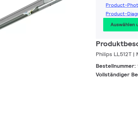
Product-Pho
Product-Dia
Auswählen 
Produktbes
Philips LL512T | 
Bestellnummer:
Vollständiger B