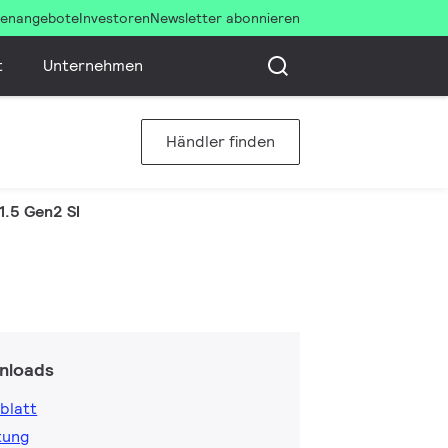
llenangebote
Investoren
Newsletter abonnieren
t
Unternehmen
Händler finden
1.5 Gen2 SI
nloads
blatt
tung