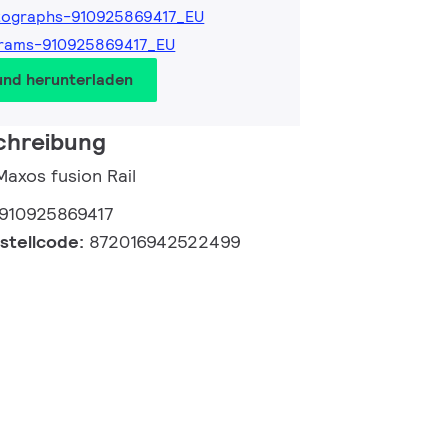
tographs-910925869417_EU
grams-910925869417_EU
und herunterladen
chreibung
Maxos fusion Rail
910925869417
estellcode:
872016942522499