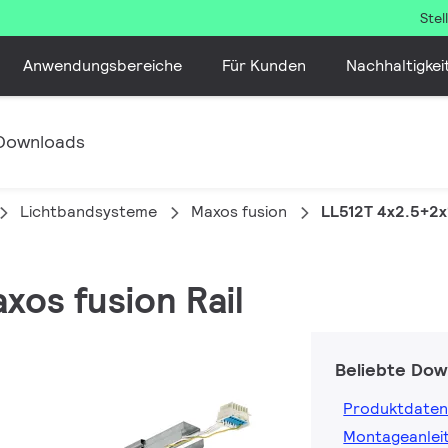
Ste
Anwendungsbereiche
Für Kunden
Nachhaltigkei
Downloads
Lichtbandsysteme
Maxos fusion
LL512T 4x2.5+2x
axos fusion Rail
Beliebte Dow
Produktdaten
Montageanlei