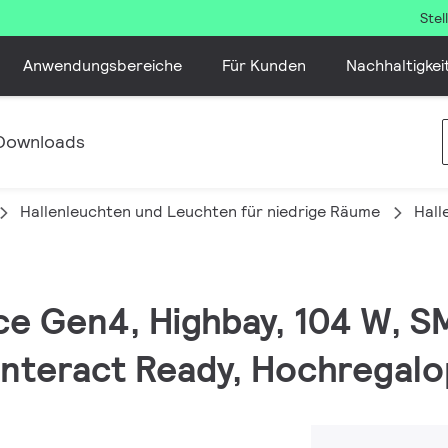
Ste
Anwendungsbereiche
Für Kunden
Nachhaltigkei
Downloads
Hallenleuchten und Leuchten für niedrige Räume
Hall
ce Gen4, Highbay, 104 W, S
Interact Ready, Hochregalop