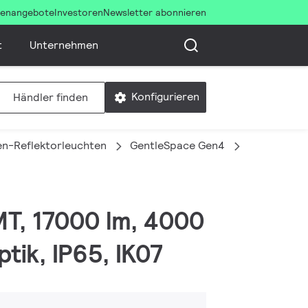
llenangebote
Investoren
Newsletter abonnieren
t
Unternehmen
Konfigurieren
Händler finden
en-Reflektorleuchten
GentleSpace Gen4
BY580P 170
MT, 17000 lm, 4000
tik, IP65, IK07