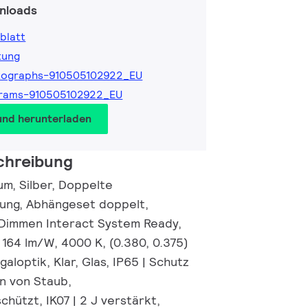
nloads
blatt
tung
tographs-910505102922_EU
grams-910505102922_EU
und herunterladen
chreibung
um, Silber, Doppelte
ung, Abhängeset doppelt,
-Dimmen Interact System Ready,
 164 lm/W, 4000 K, (0.380, 0.375)
loptik, Klar, Glas, IP65 | Schutz
n von Staub,
hützt, IK07 | 2 J verstärkt,