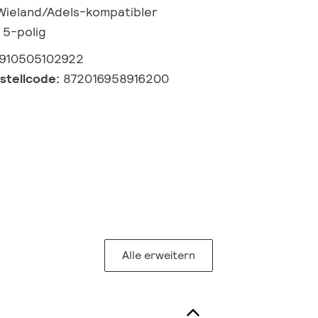
 Wieland/Adels-kompatibler
 5-polig
910505102922
estellcode:
872016958916200
Alle erweitern