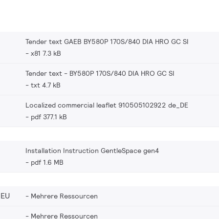
Tender text GAEB BY580P 170S/840 DIA HRO GC SI
x81 7.3 kB
Tender text - BY580P 170S/840 DIA HRO GC SI
txt 4.7 kB
Localized commercial leaflet 910505102922 de_DE
pdf 377.1 kB
Installation Instruction GentleSpace gen4
pdf 1.6 MB
_EU
Mehrere Ressourcen
Mehrere Ressourcen