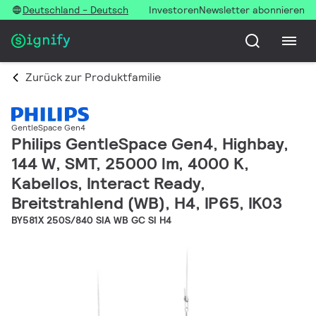
Deutschland - Deutsch
Investoren
Newsletter abonnieren
Zurück zur Produktfamilie
GentleSpace Gen4
Philips GentleSpace Gen4, Highbay,
144 W, SMT, 25000 lm, 4000 K,
Kabellos, Interact Ready,
Breitstrahlend (WB), H4, IP65, IK03
BY581X 250S/840 SIA WB GC SI H4