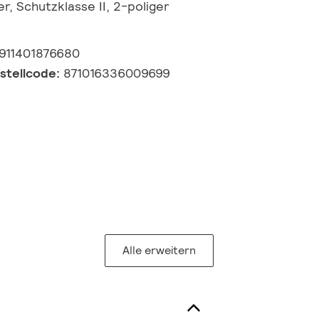
r, Schutzklasse II, 2-poliger
911401876680
estellcode:
871016336009699
Alle erweitern