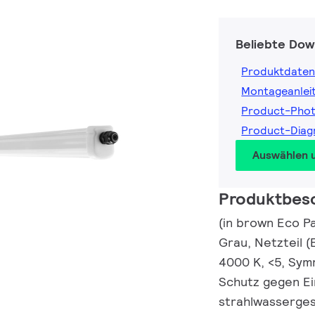
Beliebte Dow
Produktdaten
Montageanlei
Product-Pho
Product-Diag
Auswählen 
Produktbes
(in brown Eco P
Grau, Netzteil (
4000 K, <5, Symm
Schutz gegen Ei
strahlwasserges