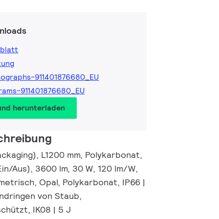
nloads
blatt
tung
tographs-911401876680_EU
rams-911401876680_EU
und herunterladen
chreibung
ackaging), L1200 mm, Polykarbonat,
Ein/Aus), 3600 lm, 30 W, 120 lm/W,
etrisch, Opal, Polykarbonat, IP66 |
ndringen von Staub,
chützt, IK08 | 5 J