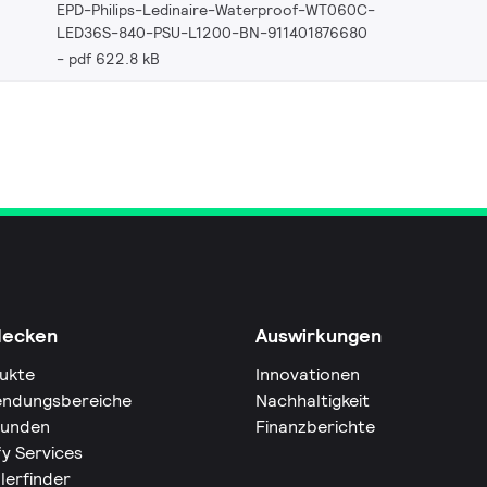
EPD-Philips-Ledinaire-Waterproof-WT060C-
LED36S-840-PSU-L1200-BN-911401876680
pdf 622.8 kB
decken
Auswirkungen
ukte
Innovationen
ndungsbereiche
Nachhaltigkeit
Kunden
Finanzberichte
fy Services
lerfinder