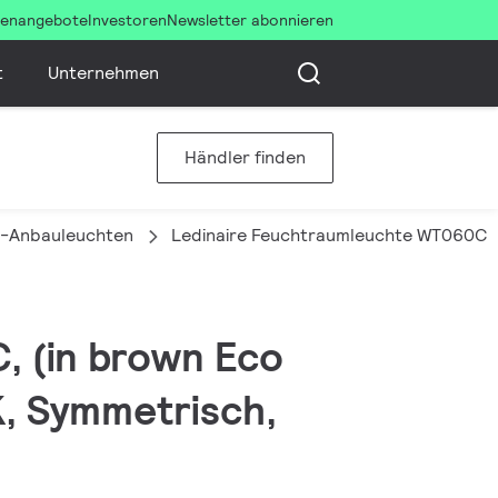
llenangebote
Investoren
Newsletter abonnieren
t
Unternehmen
Händler finden
-Anbauleuchten
Ledinaire Feuchtraumleuchte WT060C
, (in brown Eco
K, Symmetrisch,