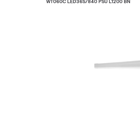
WT060C LED36S/840 PSU L1200 BN