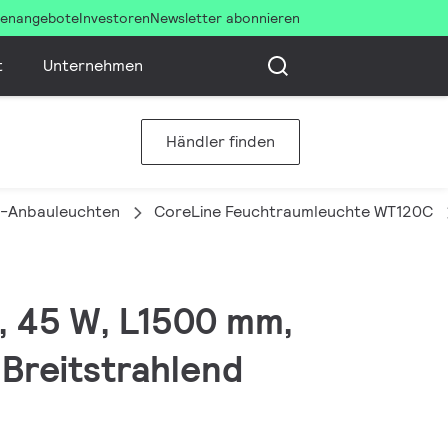
llenangebote
Investoren
Newsletter abonnieren
t
Unternehmen
Händler finden
-Anbauleuchten
CoreLine Feuchtraumleuchte WT120C
, 45 W, L1500 mm,
Breitstrahlend