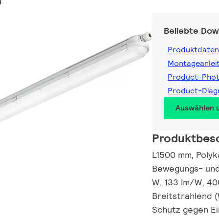
0
Beliebte Dow
Produktdaten
Montageanlei
Product-Pho
Product-Dia
Auswählen 
Produktbes
L1500 mm, Polyka
Bewegungs- und 
W, 133 lm/W, 40
Breitstrahlend (
Schutz gegen Ei