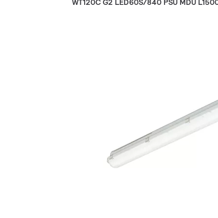
WT120C G2 LED60S/840 PSU MDU L150