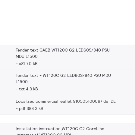
Tender text GAEB WT120C G2 LED60S/840 PSU
MDU L1500
x81 7.0 kB
Tender text - WT120C G2 LED60S/840 PSU MDU
L1500
txt 4.3 kB
Localized commercial leaflet 910505100067 de_DE
pdf 388.3 kB
Installation instruction,WT120C G2 CoreLine
waterproof WT120C G2 MDU