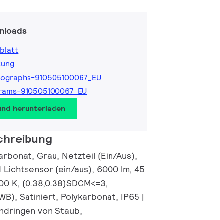
nloads
blatt
tung
tographs-910505100067_EU
grams-910505100067_EU
und herunterladen
chreibung
rbonat, Grau, Netzteil (Ein/Aus),
Lichtsensor (ein/aus), 6000 lm, 45
00 K, (0.38,0.38)SDCM<=3,
WB), Satiniert, Polykarbonat, IP65 |
ndringen von Staub,