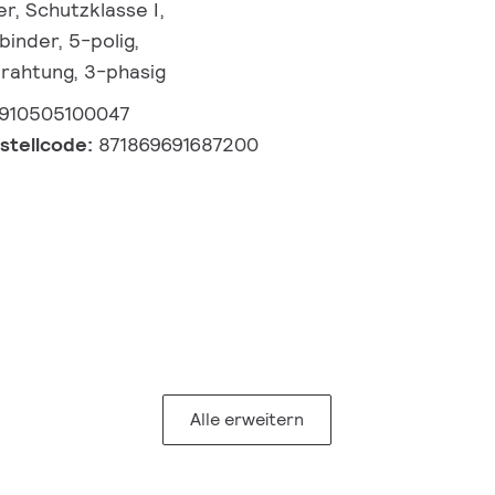
r, Schutzklasse I,
inder, 5-polig,
rahtung, 3-phasig
910505100047
estellcode:
871869691687200
Alle erweitern