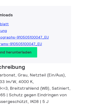
nloads
blatt
tung
tographs-910505100047_EU
grams-910505100047_EU
und herunterladen
chreibung
rbonat, Grau, Netzteil (Ein/Aus),
133 lm/W, 4000 K,
=3, Breitstrahlend (WB), Satiniert,
P65 | Schutz gegen Eindringen von
ssergeschützt, IK08 | 5 J