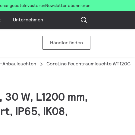
llenangebote
Investoren
Newsletter abonnieren
t
Unternehmen
Händler finden
-Anbauleuchten
CoreLine Feuchtraumleuchte WT120C
, 30 W, L1200 mm,
t, IP65, IK08,