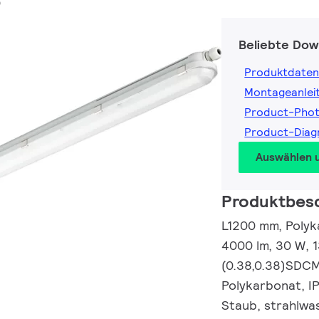
0
Beliebte Dow
Produktdaten
Montageanlei
Product-Pho
Product-Dia
Auswählen 
Produktbes
L1200 mm, Polyka
4000 lm, 30 W, 
(0.38,0.38)SDCM<
Polykarbonat, I
Staub, strahlwa