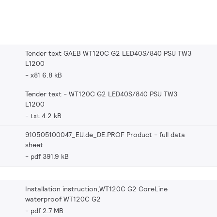
Tender text GAEB WT120C G2 LED40S/840 PSU TW3
L1200
x81 6.8 kB
Tender text - WT120C G2 LED40S/840 PSU TW3
L1200
txt 4.2 kB
910505100047_EU.de_DE.PROF Product - full data
sheet
pdf 391.9 kB
Installation instruction,WT120C G2 CoreLine
waterproof WT120C G2
pdf 2.7 MB