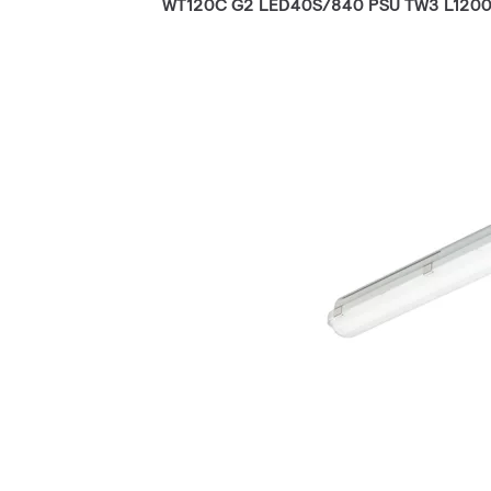
WT120C G2 LED40S/840 PSU TW3 L120