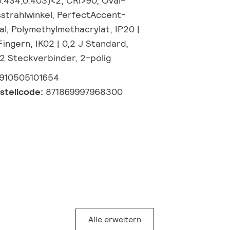
0.434,0.403)<2, CRI>90, Oval-
sstrahlwinkel, PerfectAccent-
l, Polymethylmethacrylat, IP20 |
ingern, IK02 | 0,2 J Standard,
 2 Steckverbinder, 2-polig
910505101654
estellcode:
871869997968300
Alle erweitern