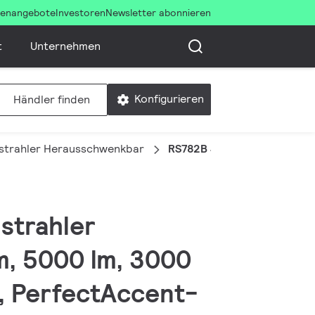
llenangebote
Investoren
Newsletter abonnieren
t
Unternehmen
Konfigurieren
Händler finden
strahler Herausschwenkbar
RS782B 49S/930 PSU-E OV
strahler
, 5000 lm, 3000
l, PerfectAccent-