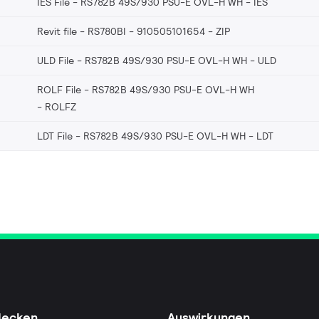
IES File - RS782B 49S/930 PSU-E OVL-H WH
IES
Revit file - RS780BI - 910505101654
ZIP
ULD File - RS782B 49S/930 PSU-E OVL-H WH
ULD
ROLF File - RS782B 49S/930 PSU-E OVL-H WH
ROLFZ
LDT File - RS782B 49S/930 PSU-E OVL-H WH
LDT
decken
Auswirkungen