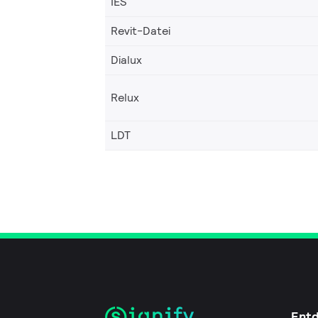
IES
Revit-Datei
Dialux
Relux
LDT
Ent