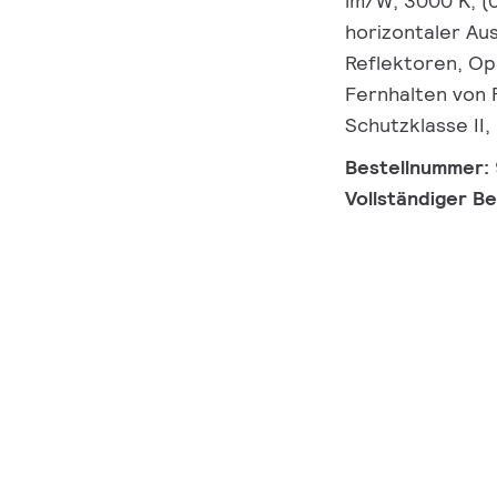
lm/W, 3000 K, (
horizontaler Au
Reflektoren, Opa
Fernhalten von F
Schutzklasse II,
Bestellnummer:
Vollständiger B