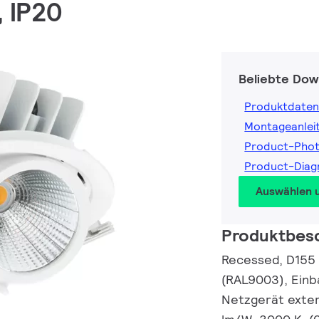
, IP20
Beliebte Dow
Produktdaten
Montageanlei
Product-Pho
Product-Dia
Auswählen 
Produktbes
Recessed, D155 
(RAL9003), Einb
Netzgerät exter