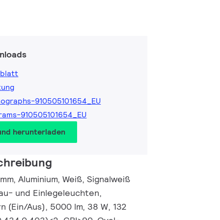
nloads
blatt
tung
tographs-910505101654_EU
grams-910505101654_EU
und herunterladen
chreibung
mm, Aluminium, Weiß, Signalweiß
au- und Einlegeleuchten,
n (Ein/Aus), 5000 lm, 38 W, 132