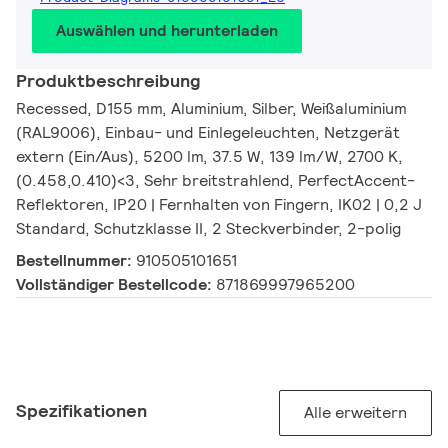
Auswählen und herunterladen
Produktbeschreibung
Recessed, D155 mm, Aluminium, Silber, Weißaluminium
(RAL9006), Einbau- und Einlegeleuchten, Netzgerät
extern (Ein/Aus), 5200 lm, 37.5 W, 139 lm/W, 2700 K,
(0.458,0.410)<3, Sehr breitstrahlend, PerfectAccent-
Reflektoren, IP20 | Fernhalten von Fingern, IK02 | 0,2 J
Standard, Schutzklasse II, 2 Steckverbinder, 2-polig
Bestellnummer:
910505101651
Vollständiger Bestellcode:
871869997965200
Spezifikationen
Alle erweitern