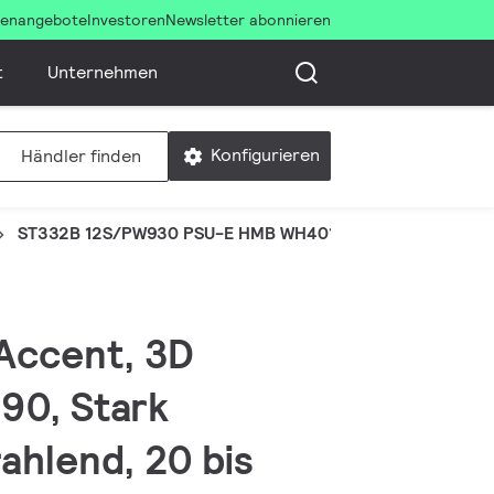
llenangebote
Investoren
Newsletter abonnieren
t
Unternehmen
Konfigurieren
Händler finden
ST332B 12S/PW930 PSU-E HMB WH401 68
 Accent, 3D
>90, Stark
rahlend, 20 bis