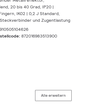
ender Metallreflektor,
lend, 20 bis 40 Grad, IP20 |
ingern, IK02 | 0,2 J Standard,
, Steckverbinder und Zugentlastung
910505104626
estellcode:
872016983513900
Alle erweitern