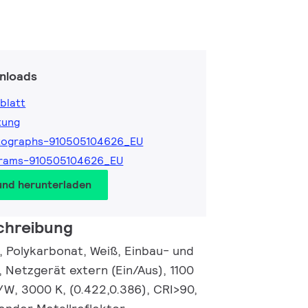
nloads
blatt
tung
tographs-910505104626_EU
grams-910505104626_EU
und herunterladen
chreibung
 Polykarbonat, Weiß, Einbau- und
, Netzgerät extern (Ein/Aus), 1100
m/W, 3000 K, (0.422,0.386), CRI>90,