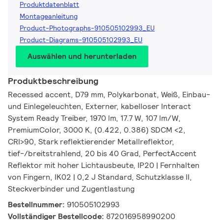
Produktdatenblatt
Montageanleitung
Product-Photographs-910505102993_EU
Product-Diagrams-910505102993_EU
Auswählen und herunterladen
Produktbeschreibung
Recessed accent, D79 mm, Polykarbonat, Weiß, Einbau-
und Einlegeleuchten, Externer, kabelloser Interact
System Ready Treiber, 1970 lm, 17.7 W, 107 lm/W,
PremiumColor, 3000 K, (0.422, 0.386) SDCM <2,
CRI>90, Stark reflektierender Metallreflektor,
tief-/breitstrahlend, 20 bis 40 Grad, PerfectAccent
Reflektor mit hoher Lichtausbeute, IP20 | Fernhalten
von Fingern, IK02 | 0,2 J Standard, Schutzklasse II,
Steckverbinder und Zugentlastung
Bestellnummer:
910505102993
Vollständiger Bestellcode:
872016958990200