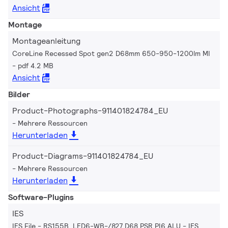
Ansicht
Montage
Montageanleitung
CoreLine Recessed Spot gen2 D68mm 650-950-1200lm MI
pdf 4.2 MB
Ansicht
Bilder
Product-Photographs-911401824784_EU
Mehrere Ressourcen
Herunterladen
Product-Diagrams-911401824784_EU
Mehrere Ressourcen
Herunterladen
Software-Plugins
IES
IES File - RS155B LED6-WB-/827 D68 PSR PI6 ALU
IES