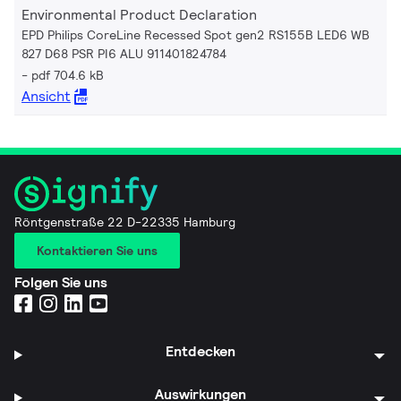
Environmental Product Declaration
EPD Philips CoreLine Recessed Spot gen2 RS155B LED6 WB
827 D68 PSR PI6 ALU 911401824784
pdf 704.6 kB
Ansicht
Röntgenstraße 22 D-22335 Hamburg
Kontaktieren Sie uns
Folgen Sie uns
Entdecken
Auswirkungen