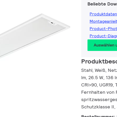
Beliebte Dow
Produktdaten
Montageanlei
Product-Pho
Product-Dia
Auswählen 
Produktbes
Stahl, Weiß, Net
lm, 26.5 W, 136 
CRI>90, UGR19, T
Fernhalten von 
spritzwassergesc
Schutzklasse II,
Bestellnummer: