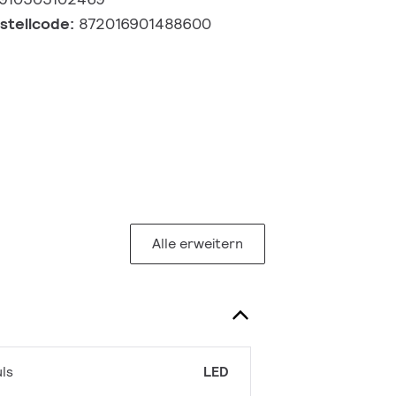
estellcode:
872016901488600
Alle erweitern
ls
LED