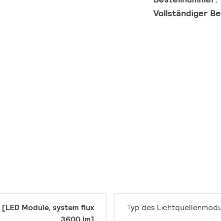
Vollständiger B
 [LED Module, system flux
Typ des Lichtquellenmodu
3600 lm]