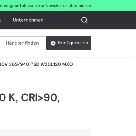
llenangebote
Investoren
Newsletter abonnieren
t
Unternehmen
Konfigurieren
Händler finden
30V 36S/940 PSD W30L120 MXO
0 K, CRI>90,