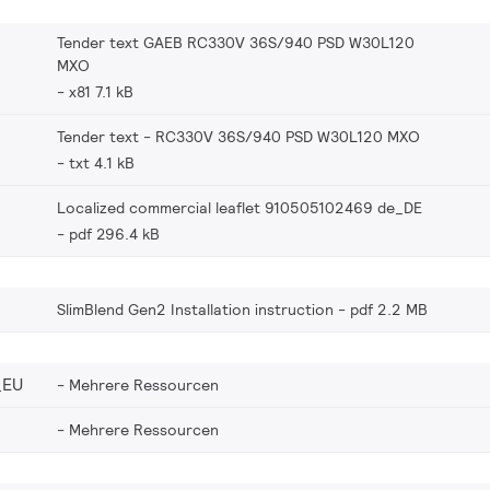
Tender text GAEB RC330V 36S/940 PSD W30L120
MXO
x81 7.1 kB
Tender text - RC330V 36S/940 PSD W30L120 MXO
txt 4.1 kB
Localized commercial leaflet 910505102469 de_DE
pdf 296.4 kB
SlimBlend Gen2 Installation instruction
pdf 2.2 MB
_EU
Mehrere Ressourcen
Mehrere Ressourcen