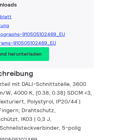
nloads
blatt
tung
tographs-910505102469_EU
grams-910505102469_EU
und herunterladen
chreibung
zteil mit DALI-Schnittstelle, 3600
lm/W, 4000 K, (0.38, 0.38) SDCM <3,
exturiert, Polystyrol, IP20/44 |
Fingern; Drahtschutz,
hützt, IK03 | 0,3 J,
 Schnellsteckverbinder, 5-polig
910505102469