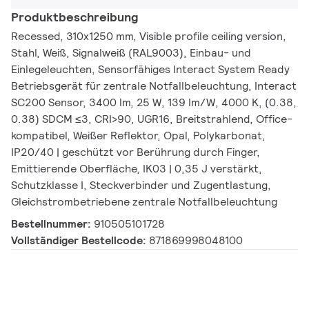
Produktbeschreibung
Recessed, 310x1250 mm, Visible profile ceiling version,
Stahl, Weiß, Signalweiß (RAL9003), Einbau- und
Einlegeleuchten, Sensorfähiges Interact System Ready
Betriebsgerät für zentrale Notfallbeleuchtung, Interact
SC200 Sensor, 3400 lm, 25 W, 139 lm/W, 4000 K, (0.38,
0.38) SDCM ≤3, CRI>90, UGR16, Breitstrahlend, Office-
kompatibel, Weißer Reflektor, Opal, Polykarbonat,
IP20/40 | geschützt vor Berührung durch Finger,
Emittierende Oberfläche, IK03 | 0,35 J verstärkt,
Schutzklasse I, Steckverbinder und Zugentlastung,
Gleichstrombetriebene zentrale Notfallbeleuchtung
Bestellnummer:
910505101728
Vollständiger Bestellcode:
871869998048100