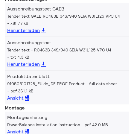
Ausschreibungstext GAEB
Tender text GAEB RC463B 34S/940 SEIA W31L125 VPC U4
x81 7.7 kB
Herunterladen
Ausschreibungstext
Tender text - RC463B 34S/940 SEIA W31L125 VPC U4
txt 4.3 kB
Herunterladen
Produktdatenblatt
910505101728_EU.de_DE.PROF Product - full data sheet
pdf 361.1 kB
Ansicht
Montage
Montageanleitung
PowerBalance installation instruction
pdf 42.0 MB
Ansicht