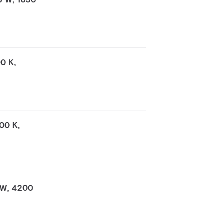
0 K,
00 K,
 W, 4200