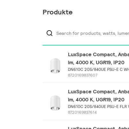
Produkte
LuxSpace Compact, Anbau-
lm, 4000 K, UGR19, IP20
DN610C 20S/840UE PSU-E C W
8720169837607
LuxSpace Compact, Anbau-
lm, 4000 K, UGR19, IP20
DN610C 20S/840UE PSU-E FLR
8720169837614
LuxSpace Compact, Anbau-