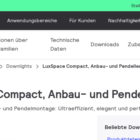
Ste
Anwendungsbereiche
Für Kunden
Nachhaltigkei
ionen über
Technische
Downloads
Zub
amilien
Daten
Downlights
LuxSpace Compact, Anbau- und Pendelle
 Compact, Anbau- und Pend
 und Pendelmontage: Ultraeffizient, elegant und pe
Beliebte Dow
Produktdaten