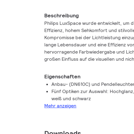
Beschreibung
Philips LuxSpace wurde entwickelt, um d
Effizienz, hohem Sehkomfort und stilvol
Kompromisse bei der Lichtleistung einzu
lange Lebensdauer und eine Effizienz von
hervorragende Farbwiedergabe und Licht
großen Einfluss auf die visuellen und ni
von Licht auf die menschliche Gesundhe
haben. Die LuxSpace Downlight-Familie 
Eigenschaften
Optionen zur Schaffung des gewünschte
Anbau- (DN610C) und Pendelleuchte
Unterstützung des Benutzerkomforts, ga
Fünf Optiken zur Auswahl: Hochglanz,
Anwendung.
weiß und schwarz
Mehr anzeigen
Downloads