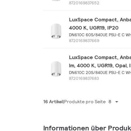
8720169837652
LuxSpace Compact, Anbau-
4000 K, UGR19, IP20
DN610C 60S/840UE PSU-E C W
8720169837669
LuxSpace Compact, Anbau-
lm, 4000 K, UGR19, Opal, 
DN610C 20S/840UE PSU-E C W
8720169837683
16 Artikel
Produkte pro Seite
8
Informationen über Produk