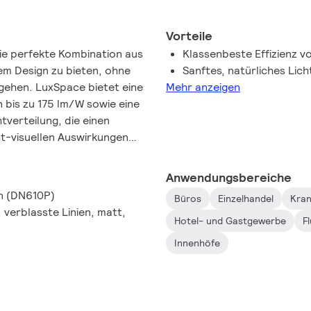
Vorteile
ie perfekte Kombination aus
Klassenbeste Effizienz v
lem Design zu bieten, ohne
Sanftes, natürliches Lic
gehen. LuxSpace bietet eine
Mehr anzeigen
 bis zu 175 lm/W sowie eine
verteilung, die einen
cht-visuellen Auswirkungen
it und das Wohlbefinden
bietet eine große Auswahl an
Anwendungsbereiche
n Ambientes und zur
n (DN610P)
Büros
Einzelhandel
Kran
nz gleich für welche
 verblasste Linien, matt,
Hotel- und Gastgewerbe
F
Innenhöfe