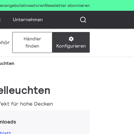
llenangebote
Investoren
Newsletter abonnieren
t
Unternehmen
Händler
ehör
Konfigurieren
finden
uchten
elleuchten
rfekt für hohe Decken
nloads
blatt