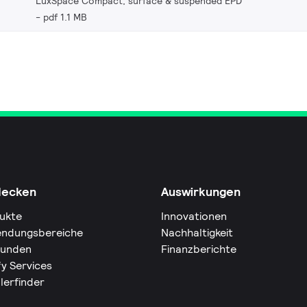
LuxSpace Compact, surface & suspended EPD
pdf 1.1 MB
decken
Auswirkungen
ukte
Innovationen
ndungsbereiche
Nachhaltigkeit
Kunden
Finanzberichte
fy Services
lerfinder