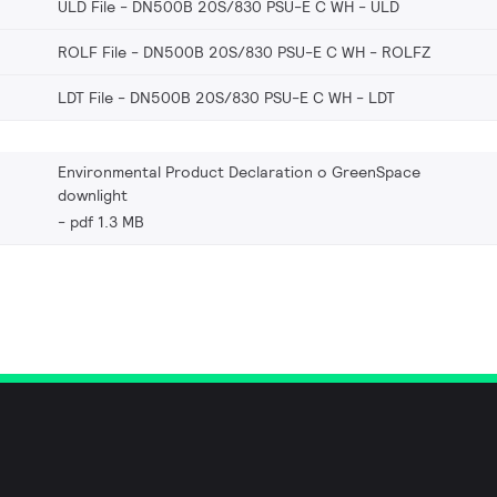
ULD File - DN500B 20S/830 PSU-E C WH
ULD
ROLF File - DN500B 20S/830 PSU-E C WH
ROLFZ
LDT File - DN500B 20S/830 PSU-E C WH
LDT
Environmental Product Declaration o GreenSpace
downlight
pdf 1.3 MB