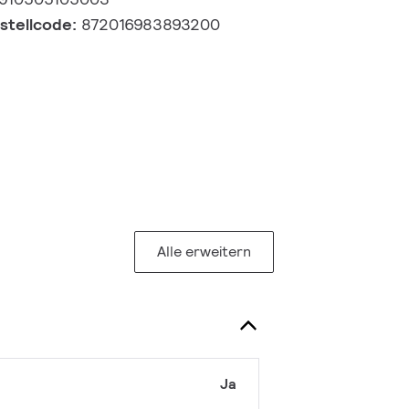
estellcode:
872016983893200
Alle erweitern
Ja