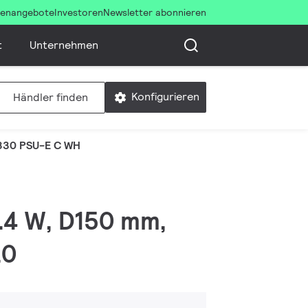
llenangebote
Investoren
Newsletter abonnieren
t
Unternehmen
Konfigurieren
Händler finden
30 PSU-E C WH
3.4 W, D150 mm,
20