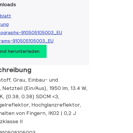
nloads
blatt
tung
tographs-910505105003_EU
grams-910505105003_EU
und herunterladen
chreibung
toff, Grau, Einbau- und
 Netzteil (Ein/Aus), 1950 lm, 13.4 W,
K, (0.38, 0.38) SDCM <3,
elreflektor, Hochglanzreflektor,
halten von Fingern, IK02 | 0,2 J
zklasse II
910505105003