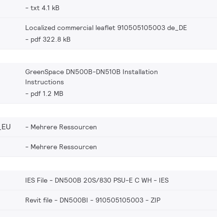
txt 4.1 kB
Localized commercial leaflet 910505105003 de_DE
pdf 322.8 kB
GreenSpace DN500B-DN510B Installation
Instructions
pdf 1.2 MB
_EU
Mehrere Ressourcen
Mehrere Ressourcen
IES File - DN500B 20S/830 PSU-E C WH
IES
Revit file - DN500BI - 910505105003
ZIP