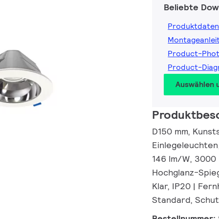
Beliebte Dow
Produktdaten
Montageanlei
Product-Pho
Product-Dia
Auswählen 
Produktbes
D150 mm, Kunsts
Einlegeleuchten,
146 lm/W, 3000 
Hochglanz-Spieg
Klar, IP20 | Fern
Standard, Schut
Bestellnummer: