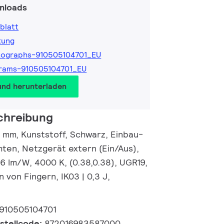
nloads
blatt
tung
tographs-910505104701_EU
rams-910505104701_EU
und herunterladen
chreibung
 mm, Kunststoff, Schwarz, Einbau-
hten, Netzgerät extern (Ein/Aus),
6 lm/W, 4000 K, (0.38,0.38), UGR19,
n von Fingern, IK03 | 0,3 J,
910505104701
estellcode:
872016983587000