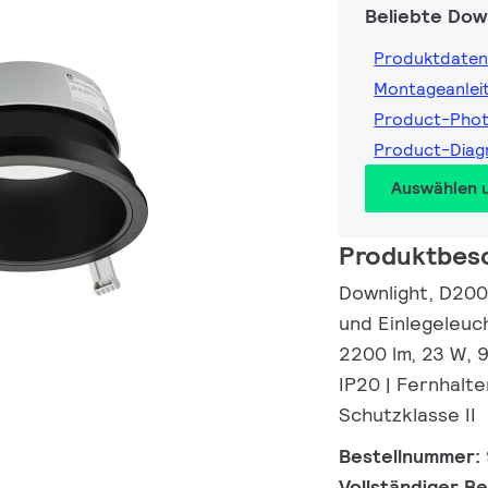
Beliebte Dow
Produktdaten
Montageanlei
Product-Pho
Product-Diag
Auswählen 
Produktbes
Downlight, D200
und Einlegeleuc
2200 lm, 23 W, 9
IP20 | Fernhalte
Schutzklasse II
Bestellnummer:
Vollständiger B