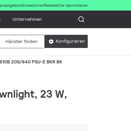
llenangebote
Investoren
Newsletter abonnieren
t
Unternehmen
Konfigurieren
Händler finden
610B 20S/840 PSU-E BKR BK
wnlight, 23 W,