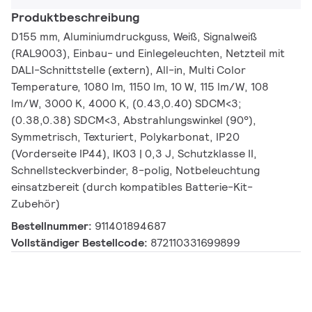
Produktbeschreibung
D155 mm, Aluminiumdruckguss, Weiß, Signalweiß
(RAL9003), Einbau- und Einlegeleuchten, Netzteil mit
DALI-Schnittstelle (extern), All-in, Multi Color
Temperature, 1080 lm, 1150 lm, 10 W, 115 lm/W, 108
lm/W, 3000 K, 4000 K, (0.43,0.40) SDCM<3;
(0.38,0.38) SDCM<3, Abstrahlungswinkel (90°),
Symmetrisch, Texturiert, Polykarbonat, IP20
(Vorderseite IP44), IK03 | 0,3 J, Schutzklasse II,
Schnellsteckverbinder, 8-polig, Notbeleuchtung
einsatzbereit (durch kompatibles Batterie-Kit-
Zubehör)
Bestellnummer:
911401894687
Vollständiger Bestellcode:
872110331699899