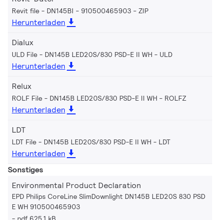
Revit file - DN145BI - 910500465903
ZIP
Herunterladen
Dialux
ULD File - DN145B LED20S/830 PSD-E II WH
ULD
Herunterladen
Relux
ROLF File - DN145B LED20S/830 PSD-E II WH
ROLFZ
Herunterladen
LDT
LDT File - DN145B LED20S/830 PSD-E II WH
LDT
Herunterladen
Sonstiges
Environmental Product Declaration
EPD Philips CoreLine SlimDownlight DN145B LED20S 830 PSD
E WH 910500465903
pdf 625.1 kB