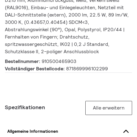
D215 mm, Aluminiumdruckguss, Weiß, Verkehrsweiß
(RAL9016), Einbau- und Einlegeleuchten, Netzteil mit
DALI-Schnittstelle (extern), 2000 lm, 22.5 W, 89 lm/W,
3000 K, (0.43657,0.40454) SDCM<3,
Abstrahlungswinkel (90°), Opal, Polystyrol, IP20/44 |
Fernhalten von Fingern; Drahtschutz,
spritzwassergeschützt, IK02 | 0,2 J Standard,
Schutzklasse II, 2-poliger Anschlussblock
Bestellnummer:
910500465903
Vollständiger Bestellcode:
871869996102299
Spezifikationen
Alle erweitern
Allgemeine Informationen