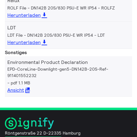
Relux
ROLF File - DN142B 20S/830 PSU-E WR IP54
ROLFZ
Herunterladen
LDT
LDT File - DN142B 20S/830 PSU-E WR IP54
LDT
Herunterladen
Sonstiges
Environmental Product Declaration
EPD-CoreLine-Downlight-gen5-DN142B-20S-Ref-
911401552232
pdf 1.1 MB
Ansicht
Röntgenstraße 22 D-22335 Hamburg