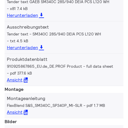
Tender text GAEB SM340C 28S/940 DEIA PCS L120 WH
x81 7.4 kB
Herunterladen
Ausschreibungstext
Tender text - SM340C 28S/940 DEIA PCS L120 WH
txt 4.5 kB
Herunterladen
Produktdatenblatt
910925867865_EU.de_DE.PROF Product - full data sheet
pdf 377.6 kB
Ansicht
Montage
Montageanleitung
FlexBlend S&S_SM340C_SP340P_MI-SLR
pdf 1.7 MB
Ansicht
Bilder