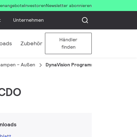
llenangebote
Investoren
Newsletter abonnieren
t
Unternehmen
Händler
oads
Zubehör
finden
slampen – Außen
DynaVision Programmable Xtreme für 
 CDO
nloads
blatt