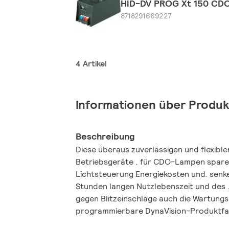
HID-DV PROG Xt 150 CD
8718291669227
4 Artikel
Informationen über Produk
Beschreibung
Diese überaus zuverlässigen und flexibl
Betriebsgeräte . für CDO-Lampen sparen
Lichtsteuerung Energiekosten und. senken aufgrund ihrer 80.000
Stunden langen Nutzlebenszeit und des .
gegen Blitzeinschläge auch die Wartungs
programmierbare DynaVision-Produktfami
Grundlage. für alle Lichtmanagement