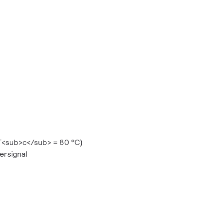
T<sub>c</sub> = 80 °C)
ersignal