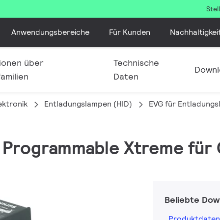
Ste
Anwendungsbereiche
Für Kunden
Nachhaltigkei
ionen über
Technische
Downl
amilien
Daten
ektronik
Entladungslampen (HID)
EVG für Entladung
on Programmable Xtreme für
Beliebte Dow
Produktdaten