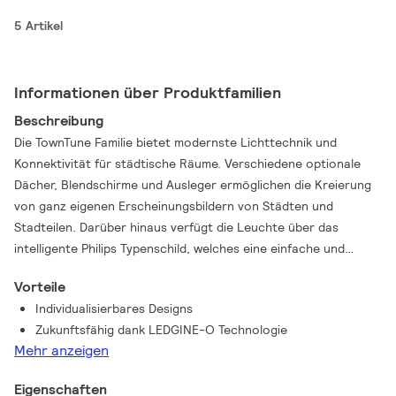
5 Artikel
Informationen über Produktfamilien
Beschreibung
Die TownTune Familie bietet modernste Lichttechnik und
Konnektivität für städtische Räume. Verschiedene optionale
Dächer, Blendschirme und Ausleger ermöglichen die Kreierung
von ganz eigenen Erscheinungsbildern von Städten und
Stadteilen. Darüber hinaus verfügt die Leuchte über das
intelligente Philips Typenschild, welches eine einfache und
schnelle Installation und Wartung garantiert. Dank der SR-
Vorteile
Technologie (System Ready) ist die TownTune perfekt für die
Individualisierbares Designs
Zukunft gerüstet und kann einfach und schnell mit passenden
Zukunftsfähig dank LEDGINE-O Technologie
Sensoren oder Steuerungsanwendungen wir Interact City
Mehr anzeigen
kombiniert werden.
Eigenschaften