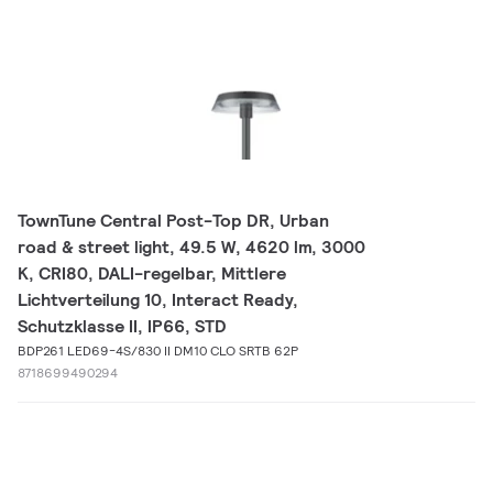
TownTune Central Post-Top DR, Urban
road & street light, 49.5 W, 4620 lm, 3000
K, CRI80, DALI-regelbar, Mittlere
Lichtverteilung 10, Interact Ready,
Schutzklasse II, IP66, STD
BDP261 LED69-4S/830 II DM10 CLO SRTB 62P
8718699490294