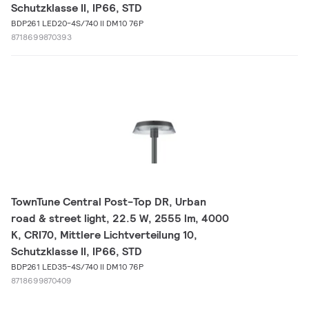
Schutzklasse II, IP66, STD
BDP261 LED20-4S/740 II DM10 76P
8718699870393
TownTune Central Post-Top DR, Urban
road & street light, 22.5 W, 2555 lm, 4000
K, CRI70, Mittlere Lichtverteilung 10,
Schutzklasse II, IP66, STD
BDP261 LED35-4S/740 II DM10 76P
8718699870409