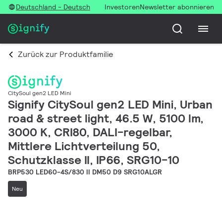
Deutschland - Deutsch
Investoren
Newsletter abonnieren
Zurück zur Produktfamilie
CitySoul gen2 LED Mini
Signify CitySoul gen2 LED Mini, Urban
road & street light, 46.5 W, 5100 lm,
3000 K, CRI80, DALI-regelbar,
Mittlere Lichtverteilung 50,
Schutzklasse II, IP66, SRG10-10
BRP530 LED60-4S/830 II DM50 D9 SRG10ALGR
Neu