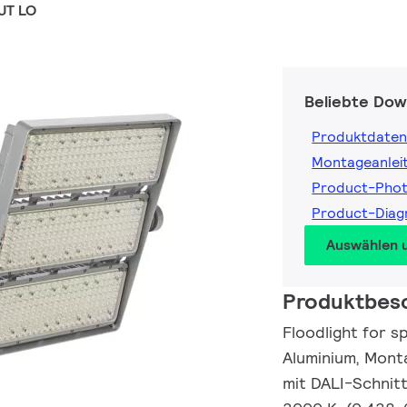
UT LO
Beliebte Dow
Produktdaten
Montageanlei
Product-Pho
Product-Dia
Auswählen 
Produktbes
Floodlight for s
Aluminium, Monta
mit DALI-Schnitt