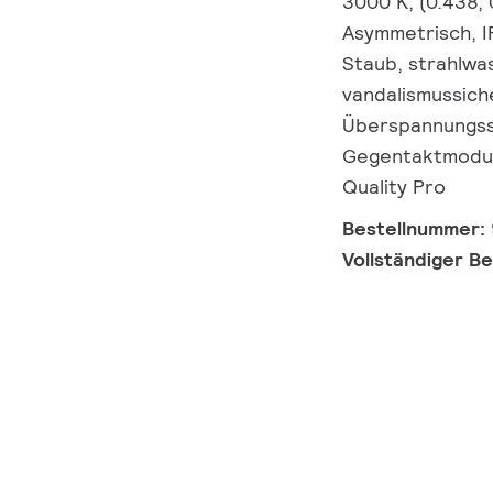
3000 K, (0.438,
Asymmetrisch, I
Staub, strahlwa
vandalismussiche
Überspannungssc
Gegentaktmodus,
Quality Pro
Bestellnummer:
Vollständiger B