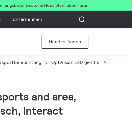
llenangebote
Investoren
Newsletter abonnieren
t
Unternehmen
Händler finden
itsportbeleuchtung
OptiVision LED gen3.5
BVP528 2
sports and area,
sch, Interact