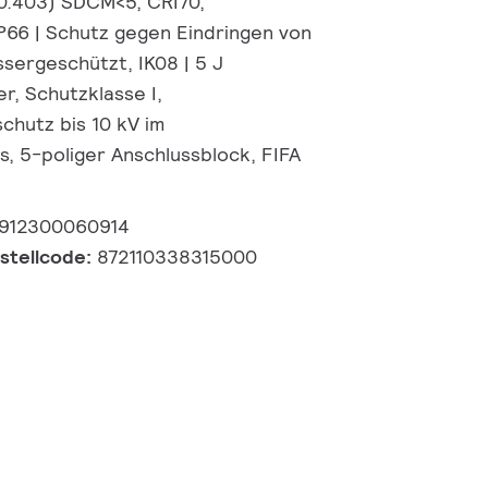
 0.403) SDCM<5, CRI70,
P66 | Schutz gegen Eindringen von
ssergeschützt, IK08 | 5 J
r, Schutzklasse I,
hutz bis 10 kV im
 5-poliger Anschlussblock, FIFA
912300060914
estellcode:
872110338315000