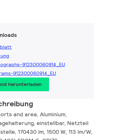
nloads
blatt
tung
tographs-912300060914_EU
grams-912300060914_EU
und herunterladen
chreibung
ports and area, Aluminium,
gehalterung, einstellbar, Netzteil
stelle, 170430 lm, 1500 W, 113 lm/W,