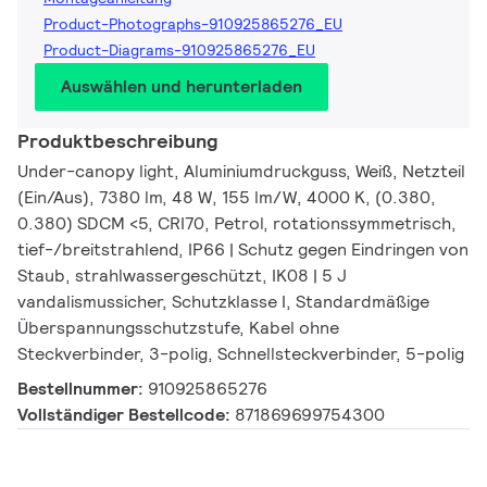
Product-Photographs-910925865276_EU
Product-Diagrams-910925865276_EU
Auswählen und herunterladen
Produktbeschreibung
Under-canopy light, Aluminiumdruckguss, Weiß, Netzteil
(Ein/Aus), 7380 lm, 48 W, 155 lm/W, 4000 K, (0.380,
0.380) SDCM <5, CRI70, Petrol, rotationssymmetrisch,
tief-/breitstrahlend, IP66 | Schutz gegen Eindringen von
Staub, strahlwassergeschützt, IK08 | 5 J
vandalismussicher, Schutzklasse I, Standardmäßige
Überspannungsschutzstufe, Kabel ohne
Steckverbinder, 3-polig, Schnellsteckverbinder, 5-polig
Bestellnummer:
910925865276
Vollständiger Bestellcode:
871869699754300