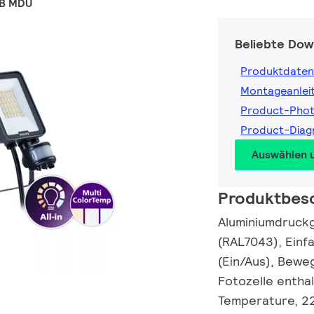
WB MDU
Beliebte Dow
Produktdaten
Montageanlei
Product-Pho
Product-Diag
Auswählen 
Produktbes
Aluminiumdruckg
(RAL7043), Einf
(Ein/Aus), Bewe
Fotozelle enthalt
Temperature, 22