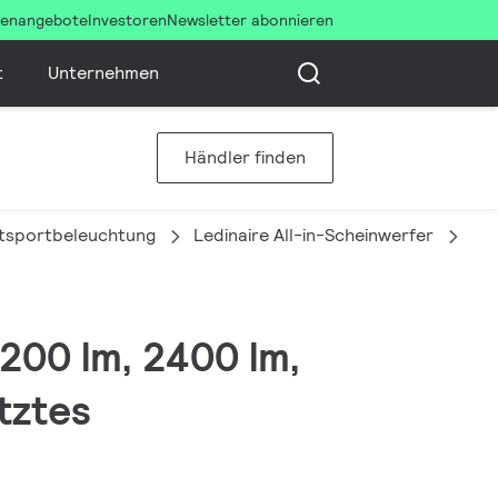
llenangebote
Investoren
Newsletter abonnieren
t
Unternehmen
Händler finden
itsportbeleuchtung
Ledinaire All-in-Scheinwerfer
BV
2200 lm, 2400 lm,
tztes