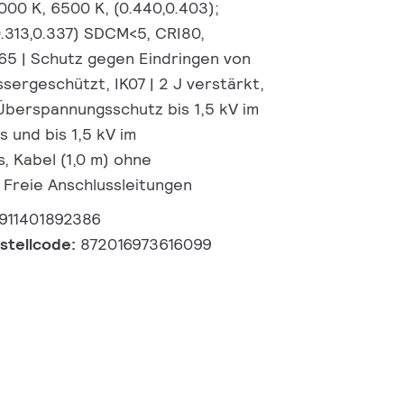
000 K, 6500 K, (0.440,0.403);
0.313,0.337) SDCM<5, CRI80,
65 | Schutz gegen Eindringen von
sergeschützt, IK07 | 2 J verstärkt,
 Überspannungsschutz bis 1,5 kV im
und bis 1,5 kV im
, Kabel (1,0 m) ohne
 Freie Anschlussleitungen
911401892386
estellcode:
872016973616099