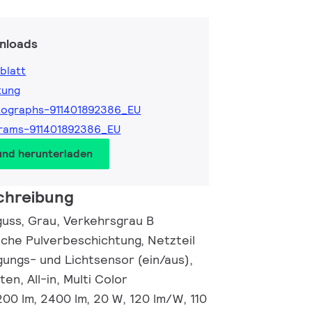
nloads
blatt
tung
tographs-911401892386_EU
rams-911401892386_EU
und herunterladen
chreibung
uss, Grau, Verkehrsgrau B
ache Pulverbeschichtung, Netzteil
gungs- und Lichtsensor (ein/aus),
en, All-in, Multi Color
00 lm, 2400 lm, 20 W, 120 lm/W, 110