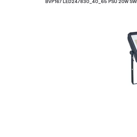
BVP167 LED24/830_40_65 PSU 20W S