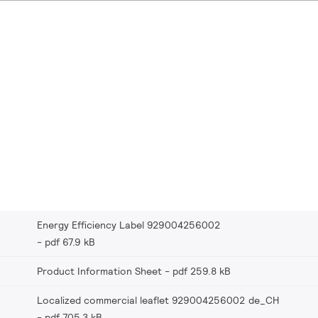
Energy Efficiency Label 929004256002
pdf 67.9 kB
Product Information Sheet
pdf 259.8 kB
Localized commercial leaflet 929004256002 de_CH
pdf 705.3 kB