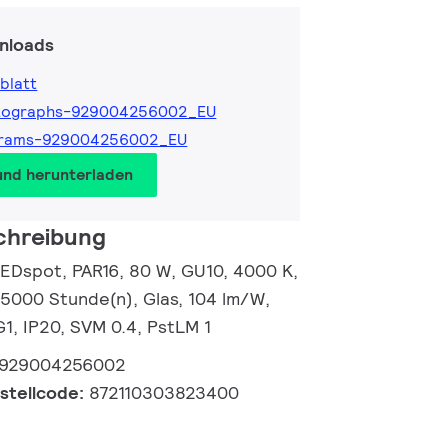
nloads
blatt
tographs-929004256002_EU
grams-929004256002_EU
und herunterladen
chreibung
EDspot, PAR16, 80 W, GU10, 4000 K,
25000 Stunde(n), Glas, 104 lm/W,
G1, IP20, SVM 0.4, PstLM 1
929004256002
estellcode:
872110303823400