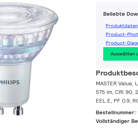
Beliebte Dow
Produktdaten
Product-Pho
Product-Dia
Auswählen 
Produktbes
MASTER Value, L
575 lm, CRI 90, 
EEL E, PF 0.9, R
Bestellnummer:
Vollständiger B