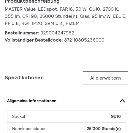
Produktbeschreibung
MASTER Value, LEDspot, PAR16, 50 W, GU10, 2700 K,
355 lm, CRI 90, 25000 Stunde(n), Glas, 95 lm/W, EEL E,
PF 0.6, RG1, IP20, SVM 0.4, PstLM 1
Bestellnummer:
929004247952
Vollständiger Bestellcode:
872110305236000
Spezifikationen
Alle erweitern
Allgemeine Informationen
Sockel
GU10
Nennlebensdauer
25'000 Stunde(n)