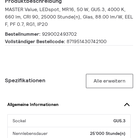
Produktbeschreibung
MASTER Value, LEDspot, MR16, 50 W, GU5.3, 4000 K,
660 lm, CRI 90, 25000 Stunde(n), Glas, 88.00 lm/W, EEL
F, PF 0.7, RG1, IP20
Bestellnummer:
929002493702
Vollständiger Bestellcode:
871951430742100
Spezifikationen
Alle erweitern
Allgemeine Informationen
Sockel
GU5.3
Nennlebensdauer
25'000 Stunde(n)