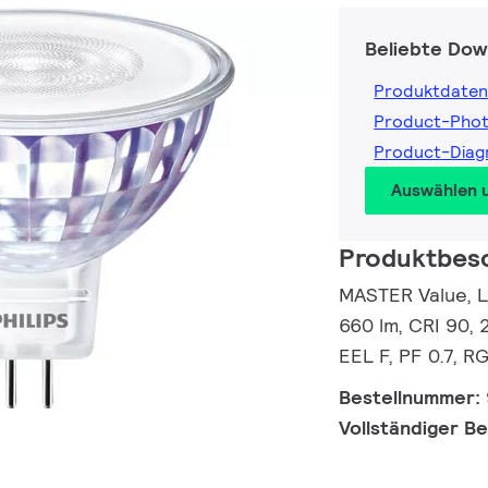
Beliebte Dow
Produktdaten
Product-Pho
Product-Dia
Auswählen 
Produktbes
MASTER Value, L
660 lm, CRI 90, 
EEL F, PF 0.7, R
Bestellnummer:
Vollständiger B