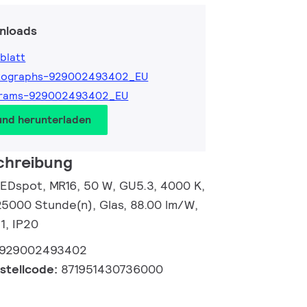
nloads
blatt
tographs-929002493402_EU
grams-929002493402_EU
und herunterladen
chreibung
EDspot, MR16, 50 W, GU5.3, 4000 K,
25000 Stunde(n), Glas, 88.00 lm/W,
G1, IP20
929002493402
estellcode:
871951430736000