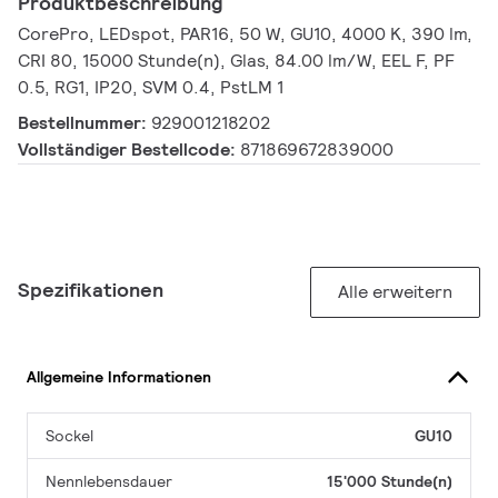
Produktbeschreibung
CorePro, LEDspot, PAR16, 50 W, GU10, 4000 K, 390 lm,
CRI 80, 15000 Stunde(n), Glas, 84.00 lm/W, EEL F, PF
0.5, RG1, IP20, SVM 0.4, PstLM 1
Bestellnummer:
929001218202
Vollständiger Bestellcode:
871869672839000
Spezifikationen
Alle erweitern
Allgemeine Informationen
Sockel
GU10
Nennlebensdauer
15'000 Stunde(n)