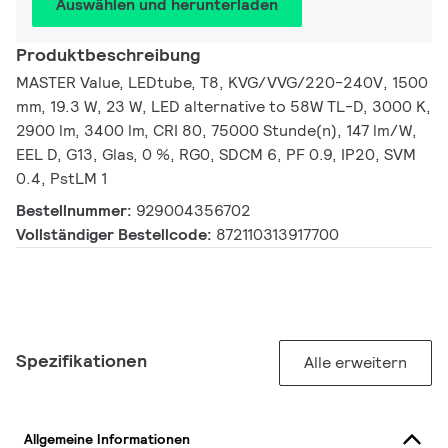
Auswählen und herunterladen
Produktbeschreibung
MASTER Value, LEDtube, T8, KVG/VVG/220-240V, 1500
mm, 19.3 W, 23 W, LED alternative to 58W TL-D, 3000 K,
2900 lm, 3400 lm, CRI 80, 75000 Stunde(n), 147 lm/W,
EEL D, G13, Glas, 0 %, RG0, SDCM 6, PF 0.9, IP20, SVM
0.4, PstLM 1
Bestellnummer:
929004356702
Vollständiger Bestellcode:
872110313917700
Spezifikationen
Alle erweitern
Allgemeine Informationen