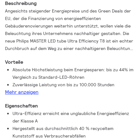
Beschreibung
Angesichts steigender Energiepreise und des Green Deals der
EU, der die Finanzierung von energieeffizienten
Gebäuderenovierungen weiterhin unterstützt, wollen viele die
Beleuchtung ihres Unternehmens nachhaltiger gestalten. Die
neue Philips MASTER LED tube Ultra Efficiency T8 ist ein echter
Durchbruch auf dem Weg zu einer nachhaltigeren Beleuchtung.
Die Philips MASTER LED tube für KVG/VVG/230V ist die
Vorteile
nachhaltigste Alternative für konventionelle Leuchtstoffröhren
Absolute Höchstleistung beim Energiesparen: bis zu 44% im
- mit der maximalen Energieeffizienz (EEK A) und einem Anteil
Vergleich zu Standard-LED-Röhren
von 40% recyceltem Plastik (PCR). Aus bruchfestem
Zuverlässige Leistung von bis zu 100.000 Stunden
Polycarbonat, optimal für HACCP Konzepte in
Mehr anzeigen
Lebensmittelbereichen. Rotierende Endkappen ermöglichen
eine gezielte Ausrichtung des Lichts.
Eigenschaften
Ultra-Effizienz erreicht eine unglaubliche Energieeffizienz
der Klasse A
Hergestellt aus durchschnittlich 40 % recyceltem
Kunststoff aus Verbraucherabfällen