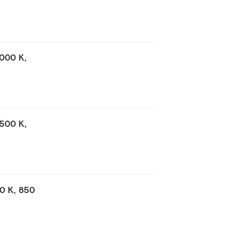
000 K,
500 K,
0 K, 850