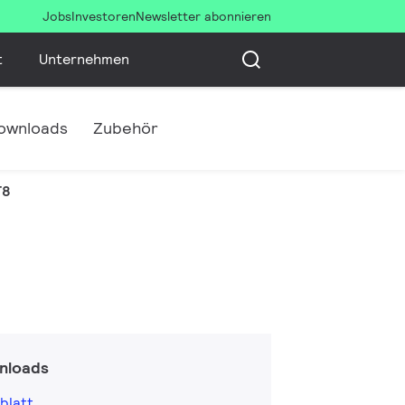
Jobs
Investoren
Newsletter abonnieren
t
Unternehmen
ownloads
Zubehör
T8
nloads
blatt