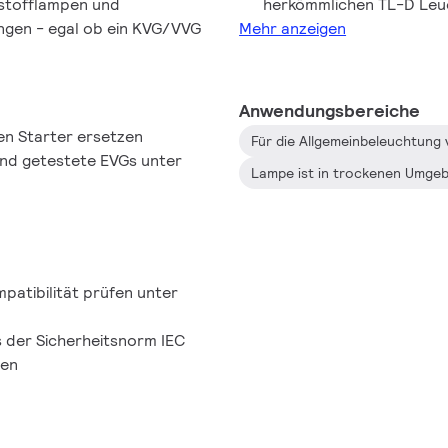
tstofflampen und
herkömmlichen TL-D Leu
ngen - egal ob ein KVG/VVG
Mehr anzeigen
Anwendungsbereiche
en Starter ersetzen
und getestete EVGs unter
patibilität prüfen unter
s der Sicherheitsnorm IEC
pen