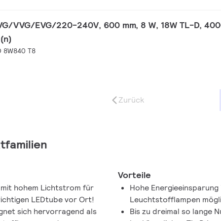
KVG/VVG/EVG/220-240V, 600 mm, 8 W, 18W TL-D, 400
(n)
O 8W840 T8
Zurück
tfamilien
Vorteile
 mit hohem Lichtstrom für
Hohe Energieeinsparung 
richtigen LEDtube vor Ort!
Leuchtstofflampen mögl
ignet sich hervorragend als
Bis zu dreimal so lange 