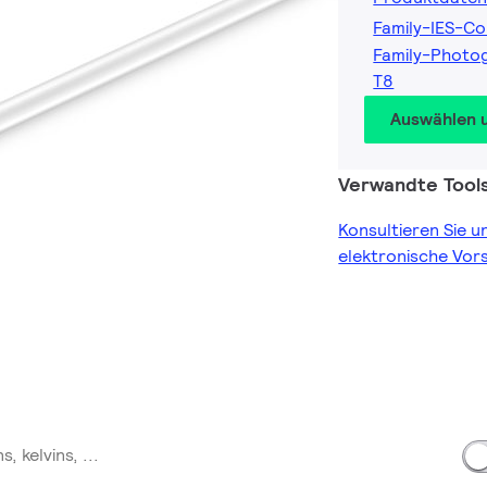
Family-IES-Co
Family-Photo
T8
Auswählen 
Verwandte Tool
Konsultieren Sie u
elektronische Vor