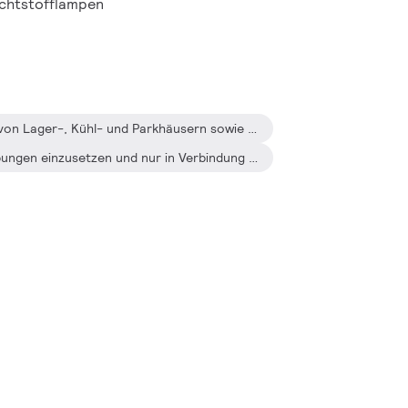
chtstofflampen
Für die Allgemeinbeleuchtung von Lager-, Kühl- und Parkhäusern sowie Fluren
Lampe ist in trockenen Umgebungen einzusetzen und nur in Verbindung mit einer für den Anwendungsbereich zugelassenen Leuchte zu betreiben