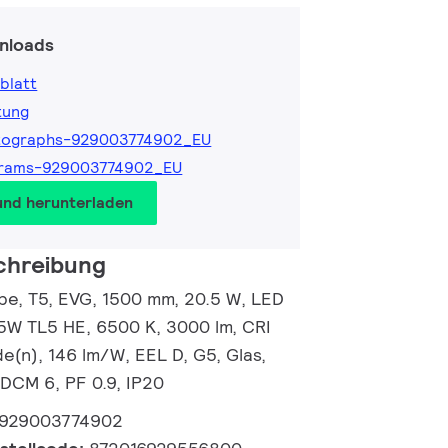
nloads
blatt
tung
tographs-929003774902_EU
grams-929003774902_EU
und herunterladen
chreibung
e, T5, EVG, 1500 mm, 20.5 W, LED
35W TL5 HE, 6500 K, 3000 lm, CRI
e(n), 146 lm/W, EEL D, G5, Glas,
DCM 6, PF 0.9, IP20
929003774902