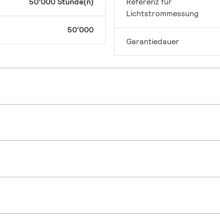
50'000 Stunde(n)
Referenz für
Lichtstrommessung
50'000
Garantiedauer