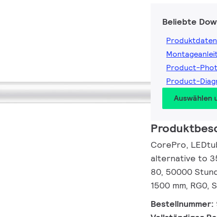
Beliebte Dow
Produktdaten
Montageanlei
Product-Pho
Product-Dia
Auswählen 
Produktbes
CorePro, LEDtub
alternative to 
80, 50000 Stund
1500 mm, RG0, S
Bestellnummer: