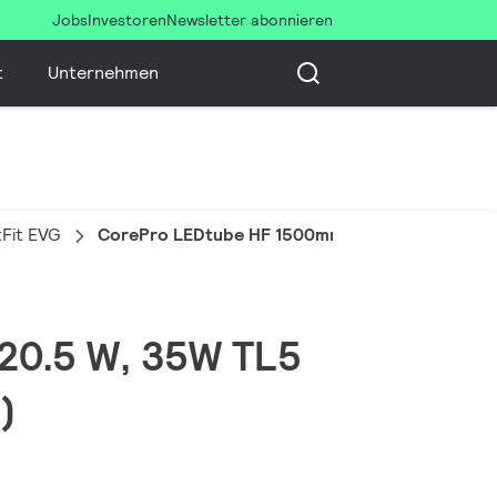
Jobs
Investoren
Newsletter abonnieren
t
Unternehmen
Fit EVG
CorePro LEDtube HF 1500mm HE 20.5W 865T5
 20.5 W, 35W TL5
)