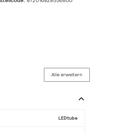
estellcode:
872016929556800
Alle erweitern
LEDtube