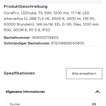
Produktbeschreibung
CorePro, LEDtube, T5, EVG, 1200 mm, 17.1 W, LED
alternative to 28W TL5 HE, 6500 K, 2500 lm, CRI 80,
50000 Stunde(n), 146 lm/W, EEL D, G5, Glas, 1200 mm,
RG0, SDCM 6, PF 0.9, IP20
Bestellnummer:
929003774602
Vollständiger Bestellcode:
872016929550600
Spezifikationen
Alle erweitern
Allgemeine Informationen
Sockel
G5