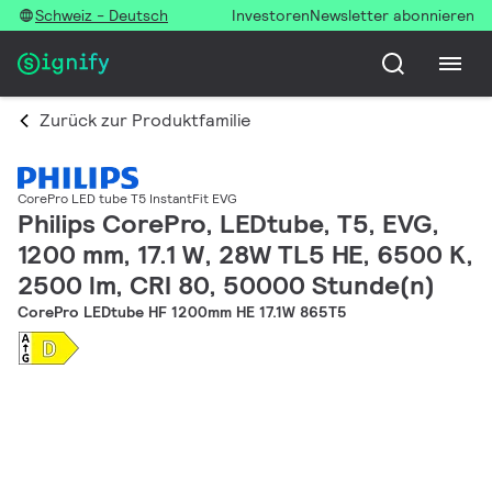
Schweiz - Deutsch
Investoren
Newsletter abonnieren
Zurück zur Produktfamilie
CorePro LED tube T5 InstantFit EVG
Philips CorePro, LEDtube, T5, EVG,
1200 mm, 17.1 W, 28W TL5 HE, 6500 K,
2500 lm, CRI 80, 50000 Stunde(n)
CorePro LEDtube HF 1200mm HE 17.1W 865T5