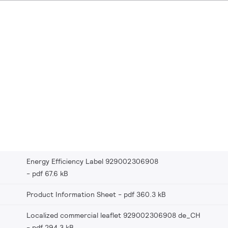
Energy Efficiency Label 929002306908
pdf 67.6 kB
Product Information Sheet
pdf 360.3 kB
Localized commercial leaflet 929002306908 de_CH
pdf 294.3 kB