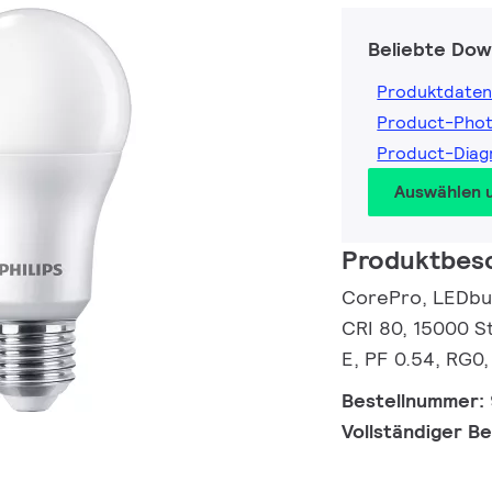
Beliebte Dow
Produktdaten
Product-Pho
Product-Dia
Auswählen 
Produktbes
CorePro, LEDbulb
CRI 80, 15000 St
E, PF 0.54, RG0,
Bestellnummer:
Vollständiger B