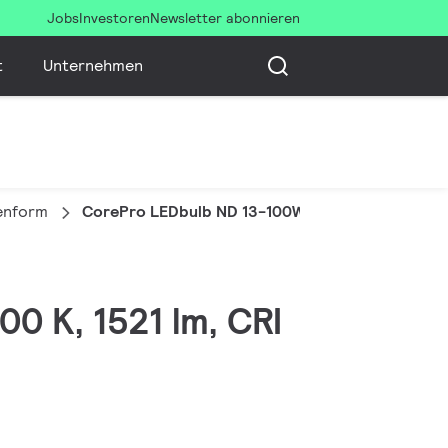
Jobs
Investoren
Newsletter abonnieren
t
Unternehmen
enform
CorePro LEDbulb ND 13-100W A60 E27 840
00 K, 1521 lm, CRI