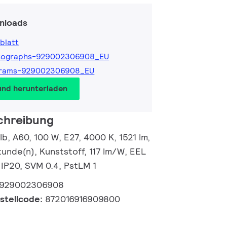
nloads
blatt
tographs-929002306908_EU
grams-929002306908_EU
und herunterladen
chreibung
, A60, 100 W, E27, 4000 K, 1521 lm,
unde(n), Kunststoff, 117 lm/W, EEL
 IP20, SVM 0.4, PstLM 1
929002306908
estellcode:
872016916909800