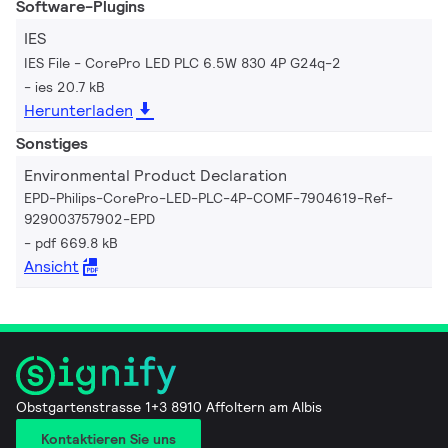
Software-Plugins
IES
IES File - CorePro LED PLC 6.5W 830 4P G24q-2
ies 20.7 kB
Herunterladen
Sonstiges
Environmental Product Declaration
EPD-Philips-CorePro-LED-PLC-4P-COMF-7904619-Ref-
929003757902-EPD
pdf 669.8 kB
Ansicht
Obstgartenstrasse 1+3 8910 Affoltern am Albis
Kontaktieren Sie uns