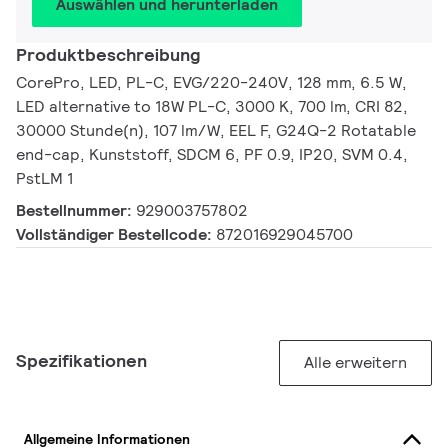
Auswählen und herunterladen
Produktbeschreibung
CorePro, LED, PL-C, EVG/220-240V, 128 mm, 6.5 W,
LED alternative to 18W PL-C, 3000 K, 700 lm, CRI 82,
30000 Stunde(n), 107 lm/W, EEL F, G24Q-2 Rotatable
end-cap, Kunststoff, SDCM 6, PF 0.9, IP20, SVM 0.4,
PstLM 1
Bestellnummer:
929003757802
Vollständiger Bestellcode:
872016929045700
Spezifikationen
Alle erweitern
Allgemeine Informationen