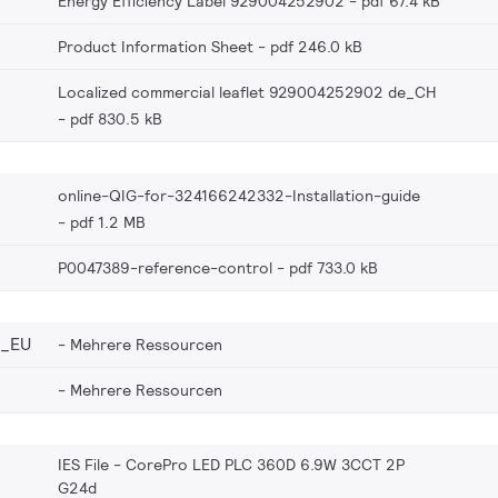
Energy Efficiency Label 929004252902
pdf 67.4 kB
Product Information Sheet
pdf 246.0 kB
Localized commercial leaflet 929004252902 de_CH
pdf 830.5 kB
online-QIG-for-324166242332-Installation-guide
pdf 1.2 MB
P0047389-reference-control
pdf 733.0 kB
2_EU
Mehrere Ressourcen
Mehrere Ressourcen
IES File - CorePro LED PLC 360D 6.9W 3CCT 2P
G24d