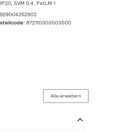
 IP20, SVM 0.4, PstLM 1
929004252902
estellcode:
872110303503500
Alle erweitern