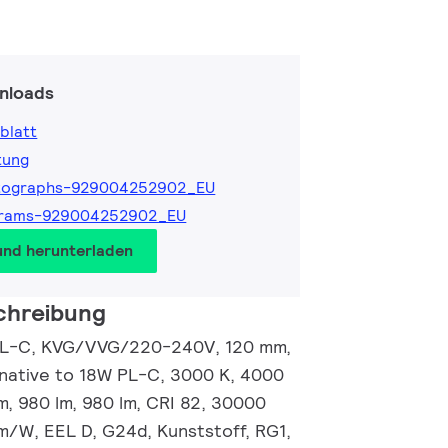
nloads
blatt
tung
tographs-929004252902_EU
grams-929004252902_EU
und herunterladen
chreibung
PL-C, KVG/VVG/220-240V, 120 mm,
rnative to 18W PL-C, 3000 K, 4000
m, 980 lm, 980 lm, CRI 82, 30000
lm/W, EEL D, G24d, Kunststoff, RG1,