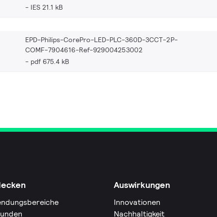
IES 21.1 kB
EPD-Philips-CorePro-LED-PLC-360D-3CCT-2P-
COMF-7904616-Ref-929004253002
pdf 675.4 kB
decken
Auswirkungen
ndungsbereiche
Innovationen
Kunden
Nachhaltigkeit