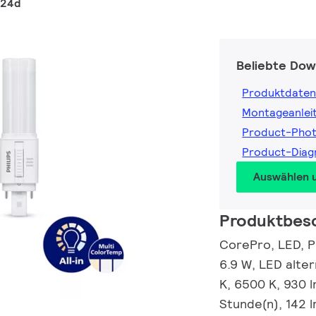
G24d
Beliebte Dow
Produktdaten
Montageanlei
Product-Pho
Product-Dia
Auswählen 
Produktbes
CorePro, LED, 
6.9 W, LED alte
K, 6500 K, 930 l
Stunde(n), 142 