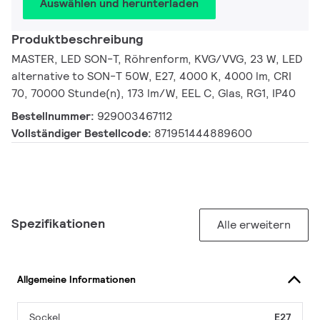
Auswählen und herunterladen
Produktbeschreibung
MASTER, LED SON-T, Röhrenform, KVG/VVG, 23 W, LED
alternative to SON-T 50W, E27, 4000 K, 4000 lm, CRI
70, 70000 Stunde(n), 173 lm/W, EEL C, Glas, RG1, IP40
Bestellnummer:
929003467112
Vollständiger Bestellcode:
871951444889600
Spezifikationen
Alle erweitern
Allgemeine Informationen
Sockel
E27