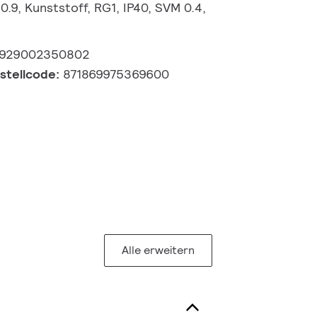
0.9, Kunststoff, RG1, IP40, SVM 0.4,
929002350802
estellcode:
871869975369600
Alle erweitern