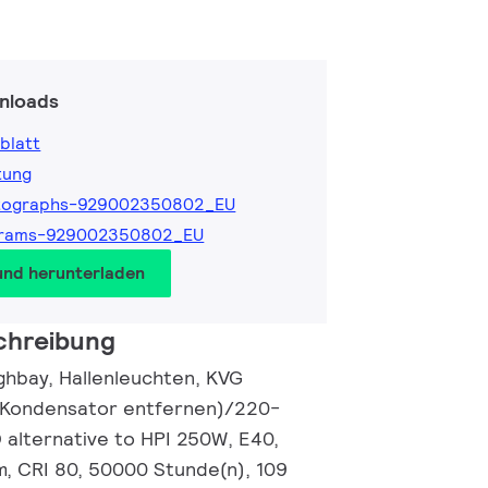
nloads
blatt
tung
tographs-929002350802_EU
grams-929002350802_EU
und herunterladen
chreibung
hbay, Hallenleuchten, KVG
 Kondensator entfernen)/220-
 alternative to HPI 250W, E40,
m, CRI 80, 50000 Stunde(n), 109