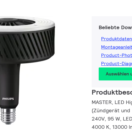
Beliebte Dow
Produktdaten
Montageanlei
Product-Pho
Product-Dia
Auswählen 
Produktbes
MASTER, LED Hig
(Zündgerät und
240V, 95 W, LED
4000 K, 13000 l