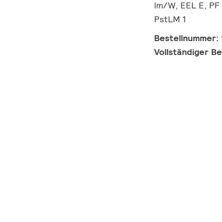
lm/W, EEL E, PF 
PstLM 1
Bestellnummer:
Vollständiger B