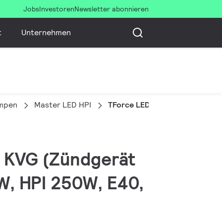
Jobs
Investoren
Newsletter abonnieren
t
Unternehmen
ampen
Master LED HPI
TForce LED HPI UN 95W E40 8
, KVG (Zündgerät
, HPI 250W, E40,