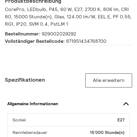
Produktbeschreibung
CorePro, LEDbulb, P45, 60 W, E27, 2700 K, 806 lm, CRI
80, 15000 Stunde(n), Glas, 124.00 lm/W, EEL E, PF 0.55,
RG1, IP20, SVM 0.4, PstLM 1
Bestellnummer:
929002029292
Vollständiger Bestellcode:
871951434768700
Spezifikationen
Alle erweitern
Allgemeine Informationen
Sockel
E27
Nennlebensdauer
15'000 Stunde(n)