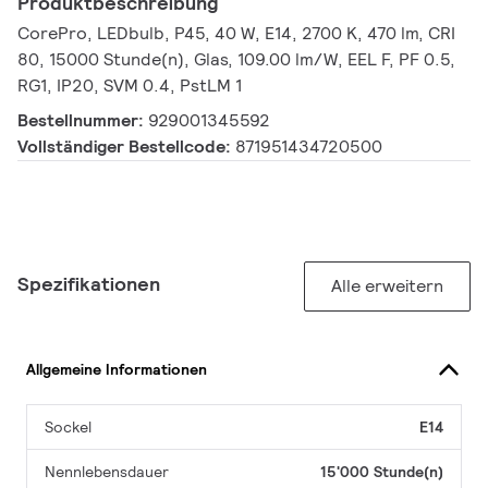
Produktbeschreibung
CorePro, LEDbulb, P45, 40 W, E14, 2700 K, 470 lm, CRI
80, 15000 Stunde(n), Glas, 109.00 lm/W, EEL F, PF 0.5,
RG1, IP20, SVM 0.4, PstLM 1
Bestellnummer:
929001345592
Vollständiger Bestellcode:
871951434720500
Spezifikationen
Alle erweitern
Allgemeine Informationen
Sockel
E14
Nennlebensdauer
15'000 Stunde(n)