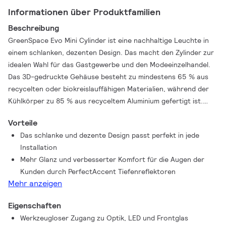
Informationen über Produktfamilien
Beschreibung
GreenSpace Evo Mini Cylinder ist eine nachhaltige Leuchte in
einem schlanken, dezenten Design. Das macht den Zylinder zur
idealen Wahl für das Gastgewerbe und den Modeeinzelhandel.
Das 3D-gedruckte Gehäuse besteht zu mindestens 65 % aus
recycelten oder biokreislauffähigen Materialien, während der
Kühlkörper zu 85 % aus recyceltem Aluminium gefertigt ist.
Aufgrund ihres kreisförmigen Designs ist die Leuchte
Vorteile
aufrüstbar, upgradefähig, vollständig wartbar und recycelbar.
Das schlanke und dezente Design passt perfekt in jede
In Kombination mit der hohen Energieeffizienz macht dies den
Installation
GreenSpace Evo Mini Cylinder zu einer nachhaltigen Wahl. Die
Mehr Glanz und verbesserter Komfort für die Augen der
neuen PerfectAccent-Tiefenreflektoren sorgen für einen
Kunden durch PerfectAccent Tiefenreflektoren
Lichteffekt mit erhöhtem Funkeln und verbessertem Komfort
Mehr anzeigen
für die Augen der Kunden. Weitere Anpassungen von Farben
und Texturen sind über Philips MyCreation möglich.
Eigenschaften
Werkzeugloser Zugang zu Optik, LED und Frontglas