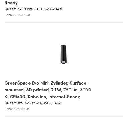
Ready
SA332C 12S/PW930 DIA HWB WH481
8720169838468
GreenSpace Evo Mini-Zylinder, Surface-
mounted, 3D printed, 7.1 W, 790 lm, 3000
K, CRI>90, Kabellos, Interact Ready
SA332C 8S/PW930 WIA HNB BK482
8720169838475