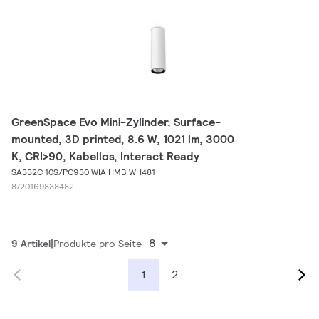
GreenSpace Evo Mini-Zylinder, Surface-
mounted, 3D printed, 8.6 W, 1021 lm, 3000
K, CRI>90, Kabellos, Interact Ready
SA332C 10S/PC930 WIA HMB WH481
8720169838482
8
9 Artikel
Produkte pro Seite
2
1