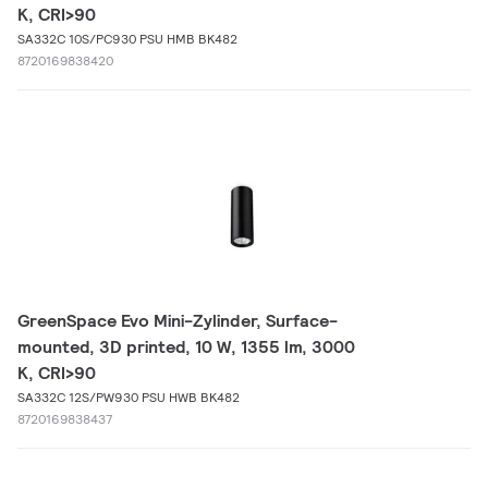
K, CRI>90
SA332C 10S/PC930 PSU HMB BK482
8720169838420
GreenSpace Evo Mini-Zylinder, Surface-
mounted, 3D printed, 10 W, 1355 lm, 3000
K, CRI>90
SA332C 12S/PW930 PSU HWB BK482
8720169838437