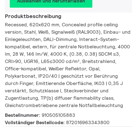
Auswählen und herunterladen
Produktbeschreibung
Recessed, 620x620 mm, Concealed profile ceiling
version, Stahl, Weiß, Signalweiß (RAL9003), Einbau- und
Einlegeleuchten, DALI-Dimmung, Interact-System-
kompatibel, extern, für zentrale Notbeleuchtung, 4000
lm, 28 W, 146 lm/W, 4000 K, (0.38, 0.38) SDCM ≤3,
CRI>90, UGR16, L65≤3000 cd/m², Breitstrahlend,
Office-kompatibel, Weißer Reflektor, Opal,
Polykarbonat, IP20/40 | geschützt vor Berührung
durch Finger, Emittierende Oberfläche, IK03 | 0,35 J
verstärkt, Schutzklasse I, Steckverbinder und
Zugentlastung, TP(b) diffuser flammability class,
Gleichstrombetriebene zentrale Notfallbeleuchtung
Bestellnummer:
910505105883
Vollständiger Bestellcode:
872016963343800