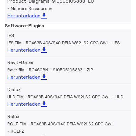
Product-Diagrams-910505105883_EU
Mehrere Ressourcen
Herunterladen
Software-Plugins
IES
IES File - RC463B 40S/940 DEIA W62L62 CPC CWL
IES
Herunterladen
Revit-Datei
Revit file - RC460BN - 910505105883
ZIP
Herunterladen
Dialux
ULD File - RC463B 40S/940 DEIA W62L62 CPC CWL
ULD
Herunterladen
Relux
ROLF File - RC463B 40S/940 DEIA W62L62 CPC CWL
ROLFZ