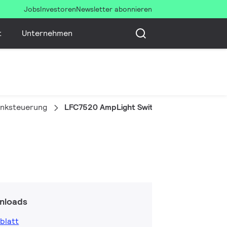
Jobs
Investoren
Newsletter abonnieren
t
Unternehmen
anksteuerung
LFC7520 AmpLight Switch
nloads
blatt