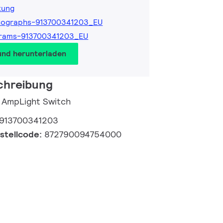
tung
tographs-913700341203_EU
grams-913700341203_EU
und herunterladen
chreibung
 AmpLight Switch
913700341203
estellcode:
872790094754000