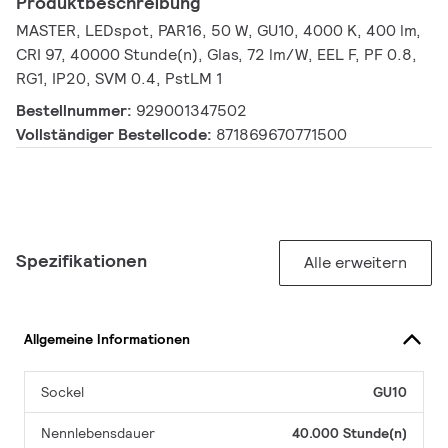
Produktbeschreibung
MASTER, LEDspot, PAR16, 50 W, GU10, 4000 K, 400 lm,
CRI 97, 40000 Stunde(n), Glas, 72 lm/W, EEL F, PF 0.8,
RG1, IP20, SVM 0.4, PstLM 1
Bestellnummer:
929001347502
Vollständiger Bestellcode:
871869670771500
Spezifikationen
Alle erweitern
Allgemeine Informationen
Sockel
GU10
Nennlebensdauer
40.000 Stunde(n)