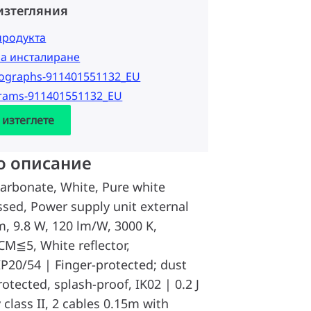
изтегляния
продукта
за инсталиране
tographs-911401551132_EU
grams-911401551132_EU
 изтеглете
о описание
arbonate, White, Pure white
ssed, Power supply unit external
m, 9.8 W, 120 lm/W, 3000 K,
CM≦5, White reflector,
IP20/54 | Finger-protected; dust
tected, splash-proof, IK02 | 0.2 J
 class II, 2 cables 0.15m with