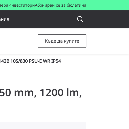
иера
Инвеститори
Абонирай се за бюлетина
ания
Къде да купите
42B 10S/830 PSU-E WR IP54
150 mm, 1200 lm,