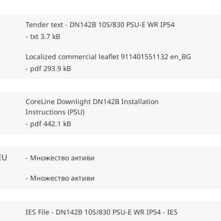
Tender text - DN142B 10S/830 PSU-E WR IP54
txt 3.7 kB
Localized commercial leaflet 911401551132 en_BG
pdf 293.9 kB
CoreLine Downlight DN142B Installation
Instructions (PSU)
pdf 442.1 kB
EU
Множество активи
Множество активи
IES File - DN142B 10S/830 PSU-E WR IP54
IES