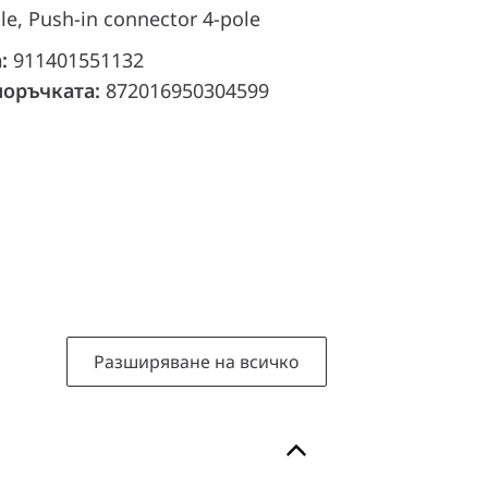
le, Push-in connector 4-pole
а:
911401551132
поръчката:
872016950304599
Разширяване на всичко