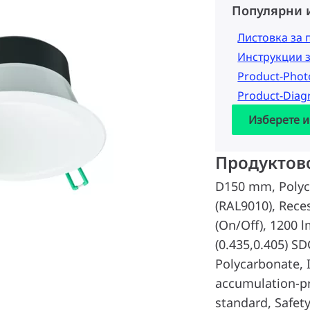
Популярни 
Листовка за 
Инструкции 
Product-Pho
Product-Dia
Изберете и
Продуктов
D150 mm, Polyc
(RAL9010), Rece
(On/Off), 1200 l
(0.435,0.405) SD
Polycarbonate, 
accumulation-pro
standard, Safety