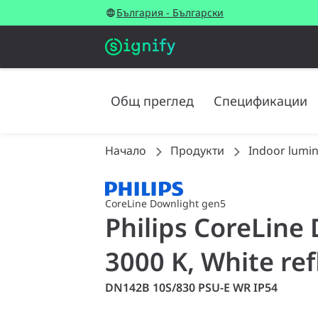
България - Български
Общ преглед
Спецификации
Начало
Продукти
Indoor lumin
CoreLine Downlight gen5
Philips CoreLine
3000 K, White ref
DN142B 10S/830 PSU-E WR IP54