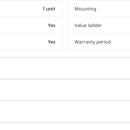
1 unit
Mounting
Yes
Value ladder
Yes
Warranty period