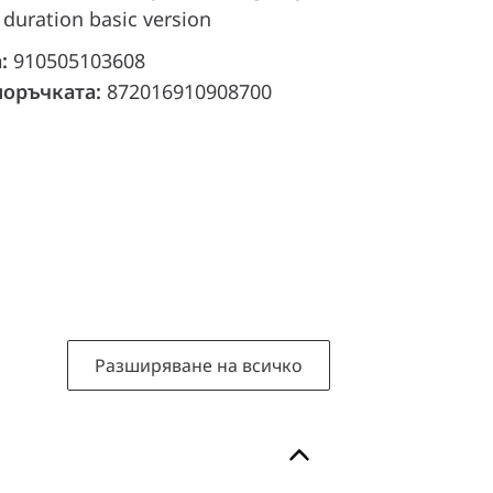
 duration basic version
а:
910505103608
поръчката:
872016910908700
Разширяване на всичко