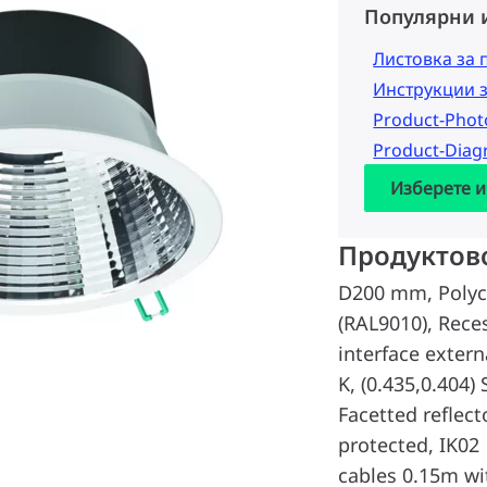
Популярни 
Листовка за 
Инструкции 
Product-Pho
Product-Dia
Изберете и
Продуктов
D200 mm, Polyc
(RAL9010), Rece
interface extern
K, (0.435,0.404)
Facetted reflect
protected, IK02 |
cables 0.15m wi