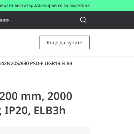
иера
Инвеститори
Абонирай се за бюлетина
ания
Къде да купите
42B 20S/830 PSD-E UGR19 ELB3
 D200 mm, 2000
, IP20, ELB3h