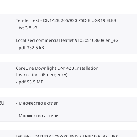
Tender text - DN142B 20S/830 PSD-E UGR19 ELB3
txt 3.8 kB
Localized commercial leaflet 910505103608 en_BG
pdf 332.5 kB
CoreLine Downlight DN142B Installation
Instructions (Emergency)
pdf 53.5 MB
EU
Множество активи
Множество активи
IES File - DN142B 20S/830 PSD-E UGR19 ELB3
IES