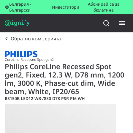
България -
Абонирай се за
Инвеститори
Български
бюлетина
Обратно към серията
CoreLine Recessed Spot gen2
Philips CoreLine Recessed Spot
gen2, Fixed, 12.3 W, D78 mm, 1200
lm, 3000 K, Phase-cut dim, Wide
beam, White, IP20/65
RS150B LED12-WB-/830 D78 PSR PI6 WH