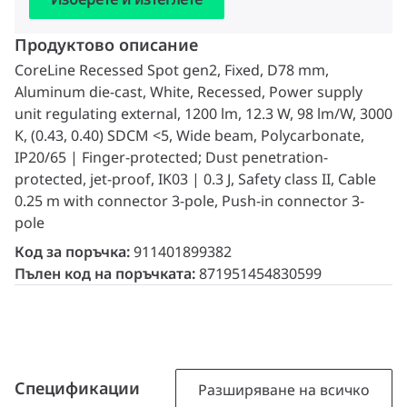
Продуктово описание
CoreLine Recessed Spot gen2, Fixed, D78 mm,
Aluminum die-cast, White, Recessed, Power supply
unit regulating external, 1200 lm, 12.3 W, 98 lm/W, 3000
K, (0.43, 0.40) SDCM <5, Wide beam, Polycarbonate,
IP20/65 | Finger-protected; Dust penetration-
protected, jet-proof, IK03 | 0.3 J, Safety class II, Cable
0.25 m with connector 3-pole, Push-in connector 3-
pole
Код за поръчка:
911401899382
Пълен код на поръчката:
871951454830599
Спецификации
Разширяване на всичко