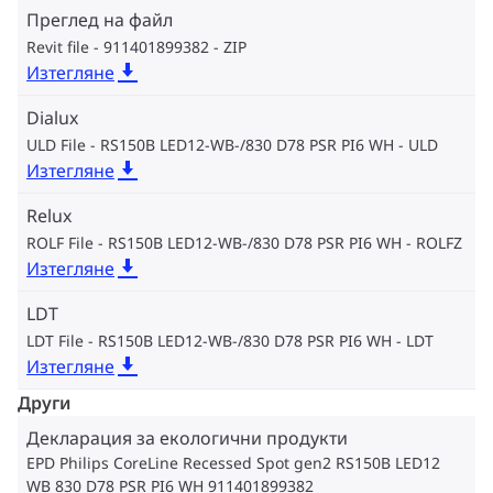
Преглед на файл
Revit file - 911401899382
ZIP
Изтегляне
Dialux
ULD File - RS150B LED12-WB-/830 D78 PSR PI6 WH
ULD
Изтегляне
Relux
ROLF File - RS150B LED12-WB-/830 D78 PSR PI6 WH
ROLFZ
Изтегляне
LDT
LDT File - RS150B LED12-WB-/830 D78 PSR PI6 WH
LDT
Изтегляне
Други
Декларация за екологични продукти
EPD Philips CoreLine Recessed Spot gen2 RS150B LED12
WB 830 D78 PSR PI6 WH 911401899382